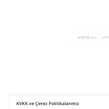
/
/
19 MAYIS 2023
0 Y
KVKK ve Çerez Politikalarımız