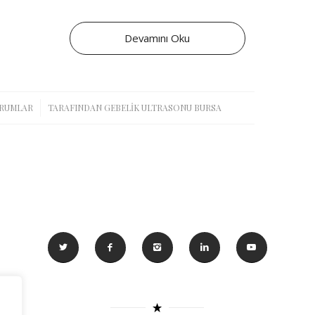
Devamını Oku
ORUMLAR
TARAFINDAN
GEBELIK ULTRASONU BURSA