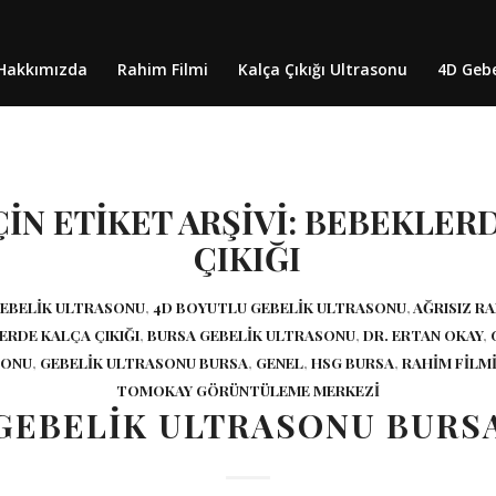
Hakkımızda
Rahim Filmi
Kalça Çıkığı Ultrasonu
4D Gebe
IN ETIKET ARŞIVI:
BEBEKLERD
ÇIKIĞI
GEBELIK ULTRASONU
,
4D BOYUTLU GEBELIK ULTRASONU
,
AĞRISIZ RA
ERDE KALÇA ÇIKIĞI
,
BURSA GEBELIK ULTRASONU
,
DR. ERTAN OKAY
,
SONU
,
GEBELIK ULTRASONU BURSA
,
GENEL
,
HSG BURSA
,
RAHIM FILM
TOMOKAY GÖRÜNTÜLEME MERKEZI
GEBELIK ULTRASONU BURS