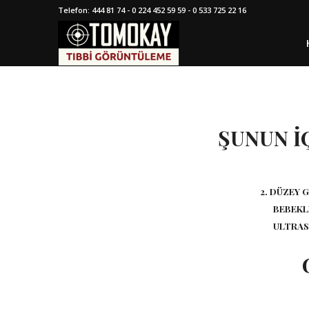
Telefon: 444 81 74 - 0 224 452 59 59 - 0 533 725 22 16
ŞUNUN IÇ
2. DÜZEY 
BEBEKL
ULTRA