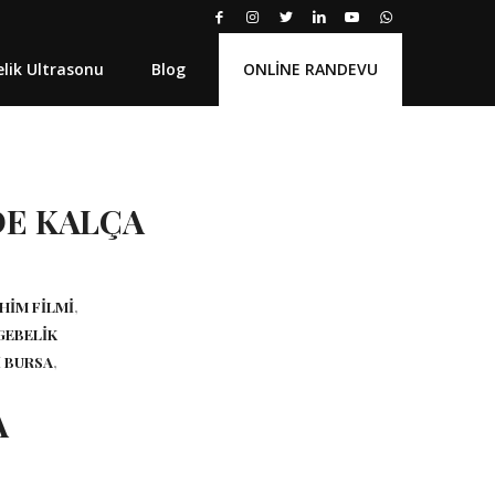
lik Ultrasonu
Blog
ONLİNE RANDEVU
E KALÇA
HIM FILMI
,
GEBELIK
I BURSA
,
A