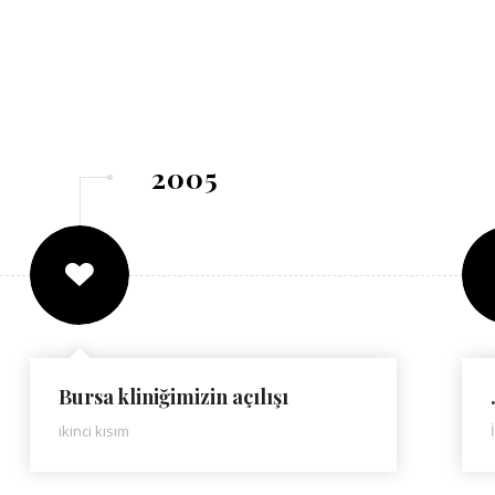
2005
Bursa kliniğimizin açılışı
ikinci kısım