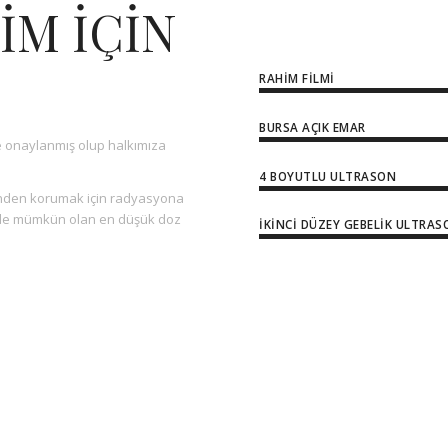
İM İÇİN
RAHIM FILMI
BURSA AÇIK EMAR
e onaylanmış olup halkımıza
4 BOYUTLU ULTRASON
rinden korumak için radyasyona
inde mümkün olan en düşük doz
İKINCI DÜZEY GEBELIK ULTRA