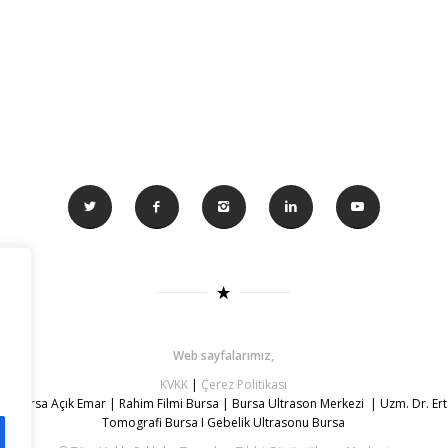
Web sayfalarımız,
KVKK
|
Çerez Politikası
y
|
Bursa Açık Emar
|
Rahim Filmi Bursa
|
Bursa Ultrason Merkezi
|
Uzm. Dr. Er
Tomografi Bursa
I
Gebelik Ultrasonu Bursa