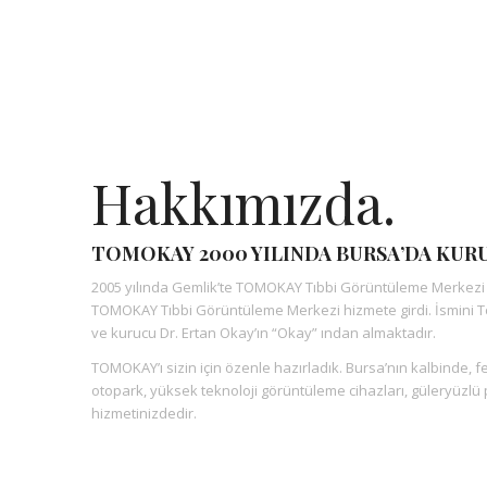
Hakkımızda.
TOMOKAY 2000 YILINDA BURSA’DA KUR
2005 yılında Gemlik’te TOMOKAY Tıbbi Görüntüleme Merkezi aç
TOMOKAY Tıbbi Görüntüleme Merkezi hizmete girdi. İsmini T
ve kurucu Dr. Ertan Okay’ın “Okay” ından almaktadır.
TOMOKAY’ı sizin için özenle hazırladık. Bursa’nın kalbinde, 
otopark, yüksek teknoloji görüntüleme cihazları, güleryüzl
hizmetinizdedir.