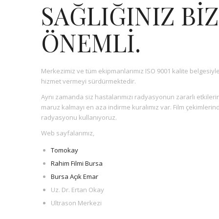
SAĞLIĞINIZ BİZ
ÖNEMLİ.
Merkezimiz ve tüm ekipmanlarımız ISO 9001 kalite belgesiyl
hizmet vermeyi sürdürmektedir.
Aynı zamanda siz hastalarımızı radyasyonun zararlı etkile
maruz kalmayı en aza indirme kuralımız var. Film çekimler
radyasyonu kullanıyoruz.
Web sayfalarımız,
Tomokay
Rahim Filmi Bursa
Bursa Açık Emar
Uz. Dr. Ertan Okay
Ultrason Merkezi