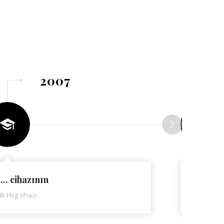
2007
.... cihazının
Ultras
İlk Hsg cihazı
İlk ultras