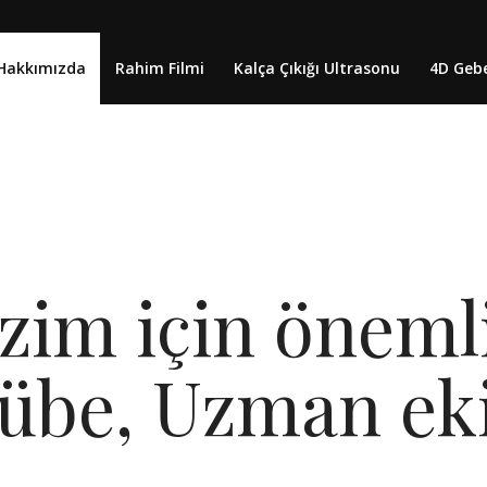
Hakkımızda
Rahim Filmi
Kalça Çıkığı Ultrasonu
4D Gebe
izim için öneml
crübe, Uzman ek