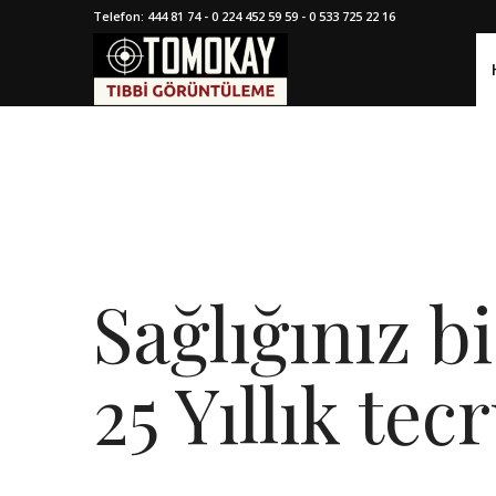
Telefon: 444 81 74 - 0 224 452 59 59 - 0 533 725 22 16
Sağlığınız b
25 Yıllık te