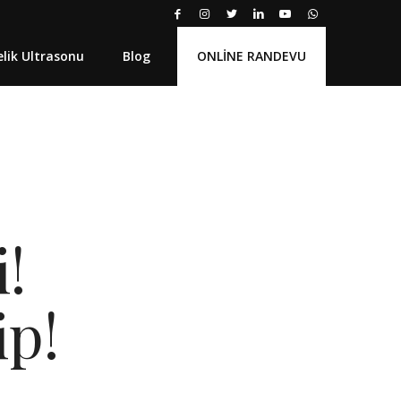
lik Ultrasonu
Blog
ONLİNE RANDEVU
i!
ip!