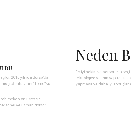
Neden B
ULDU.
En iyi hekim ve personelin seçil
ıldı. 2016 yılında Bursa’da
teknolojiye yatırım yaptık. Has
omografi cihazının “Tomo”su
yapmaya ve daha iyi sonuçlar e
ferah mekanlar, ücretsiz
ü personel ve uzman doktor