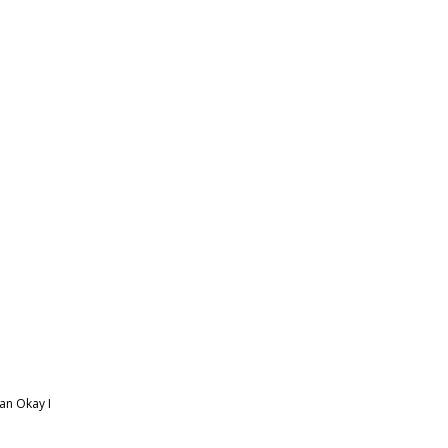
tan Okay
I